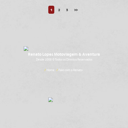
1
2
3
>>
Renato Lopes Motoviagem & Aventura
Desde 2008 © Todos os Direitos Reservados
/
Home
/
Fale com o Renato