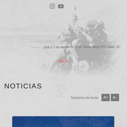
Hoje é 7 de agosto de 2026. Santa Maria, RS / Itajaí, SC
MENU
NOTICIAS
A+
A-
Tamanho da fonte