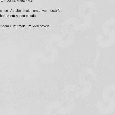
 Em Santa Maria - RS.
ios do Asfalto mais uma vez estarão
abertos em nossa cidade.
enham curtir mais um Mercocycle.