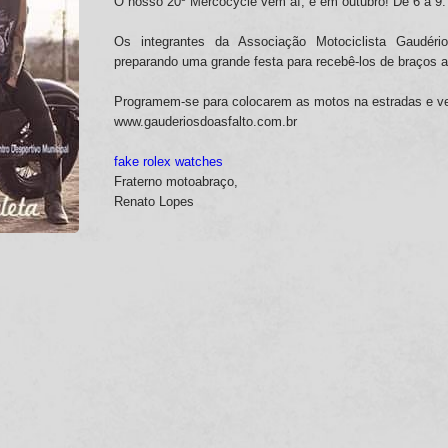
O nosso 20º Mercocycle vem aí, é em outubro! De 6 a 9.
Os integrantes da Associação Motociclista Gaudér
preparando uma grande festa para recebê-los de braços 
Programem-se para colocarem as motos na estradas e v
www.gauderiosdoasfalto.com.br
fake rolex watches
Fraterno motoabraço,
Renato Lopes