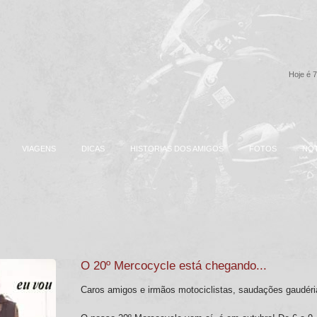
Hoje é 7
VIAGENS
DICAS
HISTORIAS DOS AMIGOS
FOTOS
NOT
O 20º Mercocycle está chegando...
Caros amigos e irmãos motociclistas, saudações gaudéri