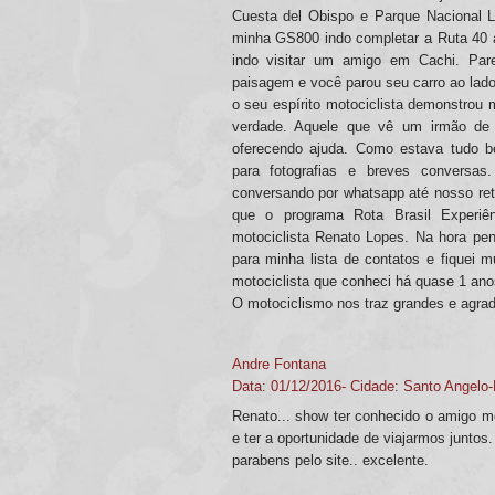
Cuesta del Obispo e Parque Nacional 
minha GS800 indo completar a Ruta 40 
indo visitar um amigo em Cachi. Par
paisagem e você parou seu carro ao lado
o seu espírito motociclista demonstrou
verdade. Aquele que vê um irmão de 
oferecendo ajuda. Como estava tudo 
para fotografias e breves conversas
conversando por whatsapp até nosso reto
que o programa Rota Brasil Experiên
motociclista Renato Lopes. Na hora pe
para minha lista de contatos e fiquei m
motociclista que conheci há quase 1 anos
O motociclismo nos traz grandes e agrad
Andre Fontana
Data: 01/12/2016- Cidade: Santo Angelo
Renato... show ter conhecido o amigo mo
e ter a oportunidade de viajarmos juntos
parabens pelo site.. excelente.