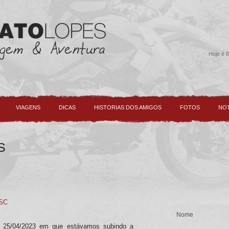
Hoje é 8
VIAGENS
DICAS
HISTORIAS DOS AMIGOS
FOTOS
NOT
S
/SC
a 25/04/2023 em que estávamos subindo a