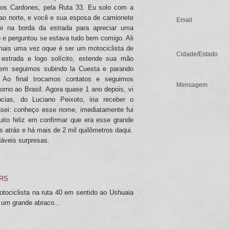
Los Cardones, pela Ruta 33. Eu solo com a
ao norte, e você e sua esposa de camionete
ei na borda da estrada para apreciar uma
 e perguntou se estava tudo bem comigo. Ali
 mais uma vez oque é ser um motociclista de
estrada e logo solícito, estende sua mão
bem seguimos subindo la Cuesta e parando
. Ao final trocamos contatos e seguimos
rno ao Brasil. Agora quase 1 ano depois, vi
cias, do Luciano Peixoto, iria receber o
nsei: conheço esse nome, imediatamente fui
uito feliz em confirmar que era esse grande
 atrás e há mais de 2 mil quilômetros daqui.
áveis surpresas.
-RS
tociclista na ruta 40 em sentido ao Ushuaia
. um grande abraco...